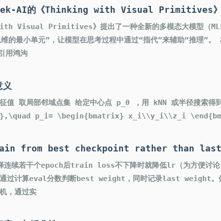
k-AI的《Thinking with Visual Primitives
 with Visual Primitives》提出了一种全新的多模态大模
维的最小单元”，让模型在思考过程中通过“指代”来辅助“推理”。 核心洞察
“引用鸿沟
意义
 取局部邻域点集 给定中心点 p_0 ，用 kNN 或半径搜索得到邻域：
N},\quad p_i= \begin{bmatrix} x_i\\y_i\\z_i \end
ain from best checkpoint rather than las
连续若干个epoch后train loss不下降时就降低lr（为方便
通过计算eval分数判断best weight，同时记录last weight
机，通过实