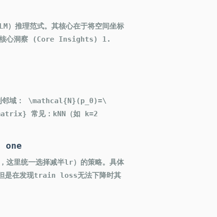
》
型（MLLM）推理范式。其核心在于将空间坐标
 (Core Insights) 1.
 \mathcal{N}(p_0)=\
{bmatrix} 常见：kNN（如 k=2
t one
讨论，这里统一选择减半lr）的策略。具体
。但是在发现train loss无法下降时其