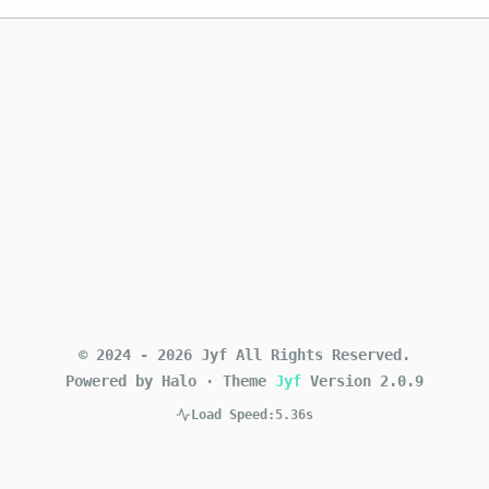
©
2024
-
2026
Jyf
All Rights Reserved.
Powered by Halo
·
Theme
Jyf
Version
2.0.9
Load Speed:
5.36s