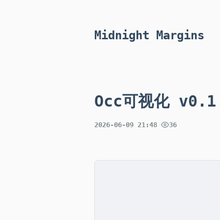
Midnight Margins
Occ可视化 v0.1
2026-06-09 21:48
·
36